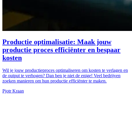
Productie optimalisatie: Maak jouw
productie proces efficiënter en bespaar
kosten
Wil je jouw productieproces optimaliseren om kosten te verlagen en
de output te verhogen? Dan ben je niet de enige! Veel bedrijven
zoeken manieren om hun productie efficiënter te maken.
Pjotr Kraan