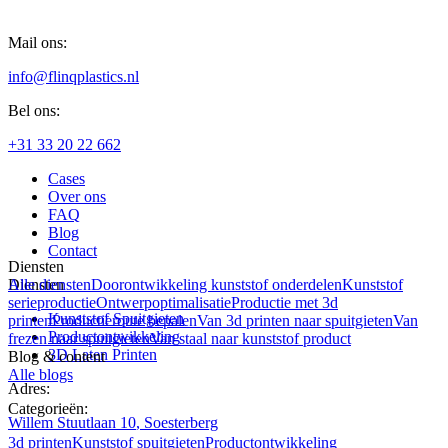
Mail ons:
info@flinqplastics.nl
Bel ons:
+31 33 20 22 662
Cases
Over ons
FAQ
Blog
Contact
Diensten
Alle diensten
Doorontwikkeling kunststof onderdelen
Kunststof
Diensten
serieproductie
Ontwerpoptimalisatie
Productie met 3d
Kunststof Spuitgieten
printen
Productieroute bepalen
Van 3d printen naar spuitgieten
Van
Productontwikkeling
frezen naar spuitgieten
Van staal naar kunststof product
3D Laten Printen
Blog & content
Alle blogs
Adres:
Categorieën:
Willem Stuutlaan
10
,
Soesterberg
3d printen
Kunststof spuitgieten
Productontwikkeling