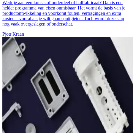
Werk je aan een kunststof onderdeel of halffabricaat? Dan is een
helder programma van eisen onmisbaar. Het vormt de basis van je
productontwikkeling en voorkomt fouten, vertragingen en extra
kosten – vooral als je wilt gaan spuitgieten. Toch wordt deze stap
nog vaak overgeslagen of onderschat.
Pjotr Kraan