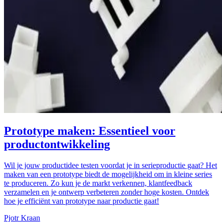
Prototype maken: Essentieel voor
productontwikkeling
Wil je jouw productidee testen voordat je in serieproductie gaat? Het
maken van een prototype biedt de mogelijkheid om in kleine series
te produceren. Zo kun je de markt verkennen, klantfeedback
verzamelen en je ontwerp verbeteren zonder hoge kosten. Ontdek
hoe je efficiënt van prototype naar productie gaat!
Pjotr Kraan