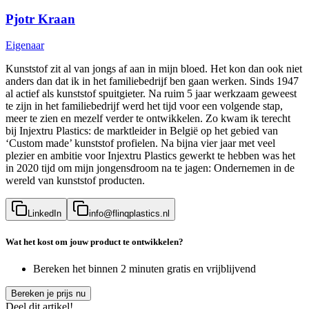
Pjotr Kraan
Eigenaar
Kunststof zit al van jongs af aan in mijn bloed. Het kon dan ook niet
anders dan dat ik in het familiebedrijf ben gaan werken. Sinds 1947
al actief als kunststof spuitgieter. Na ruim 5 jaar werkzaam geweest
te zijn in het familiebedrijf werd het tijd voor een volgende stap,
meer te zien en mezelf verder te ontwikkelen. Zo kwam ik terecht
bij Injextru Plastics: de marktleider in België op het gebied van
‘Custom made’ kunststof profielen. Na bijna vier jaar met veel
plezier en ambitie voor Injextru Plastics gewerkt te hebben was het
in 2020 tijd om mijn jongensdroom na te jagen: Ondernemen in de
wereld van kunststof producten.
LinkedIn
info@flinqplastics.nl
Wat het kost om jouw product te ontwikkelen?
Bereken het binnen 2 minuten gratis en vrijblijvend
Bereken je prijs nu
Deel dit artikel!