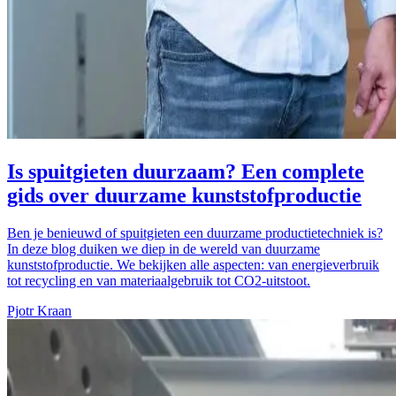
Is spuitgieten duurzaam? Een complete
gids over duurzame kunststofproductie
Ben je benieuwd of spuitgieten een duurzame productietechniek is?
In deze blog duiken we diep in de wereld van duurzame
kunststofproductie. We bekijken alle aspecten: van energieverbruik
tot recycling en van materiaalgebruik tot CO2-uitstoot.
Pjotr Kraan