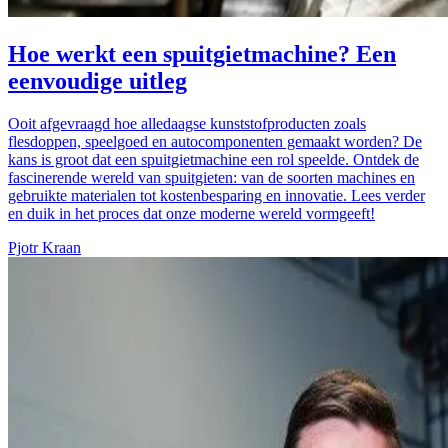
Hoe werkt een spuitgietmachine? Een
eenvoudige uitleg
Ooit afgevraagd hoe alledaagse kunststofproducten zoals
flesdoppen, speelgoed en autocomponenten gemaakt worden? De
kans is groot dat een spuitgietmachine een rol speelde. Ontdek de
fascinerende wereld van spuitgieten: van de soorten machines en
gebruikte materialen tot kostenbesparing en innovatie. Lees verder
en duik in het proces dat onze moderne wereld vormgeeft!
Pjotr Kraan