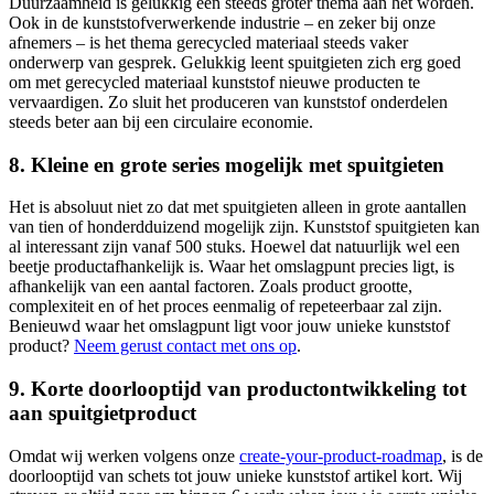
Duurzaamheid is gelukkig een steeds groter thema aan het worden.
Ook in de kunststofverwerkende industrie – en zeker bij onze
afnemers – is het thema gerecycled materiaal steeds vaker
onderwerp van gesprek. Gelukkig leent spuitgieten zich erg goed
om met gerecycled materiaal kunststof nieuwe producten te
vervaardigen. Zo sluit het produceren van kunststof onderdelen
steeds beter aan bij een circulaire economie.
8. Kleine en grote series mogelijk met spuitgieten
Het is absoluut niet zo dat met spuitgieten alleen in grote aantallen
van tien of honderdduizend mogelijk zijn. Kunststof spuitgieten kan
al interessant zijn vanaf 500 stuks. Hoewel dat natuurlijk wel een
beetje productafhankelijk is. Waar het omslagpunt precies ligt, is
afhankelijk van een aantal factoren. Zoals product grootte,
complexiteit en of het proces eenmalig of repeteerbaar zal zijn.
Benieuwd waar het omslagpunt ligt voor jouw unieke kunststof
product?
Neem gerust contact met ons op
.
9. Korte doorlooptijd van productontwikkeling tot
aan spuitgietproduct
Omdat wij werken volgens onze
create-your-product-roadmap
, is de
doorlooptijd van schets tot jouw unieke kunststof artikel kort. Wij