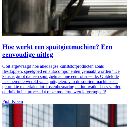
Hoe werkt een spuitgietmachine? Een
eenvoudige uitleg
Ooit afgevraagd hoe alledaagse kunststofproducten zoals
flesdoppen, speelgoed en autocomponenten gemaakt worden? De
kans is groot dat een spuitgietmachine een rol speelde. Ontdek de
fascinerende wereld van spuitgieten: van de soorten machines en
gebruikte materialen tot kostenbesparing en innovatie. Lees verder
en duik in het proces dat onze moderne wereld vormgeeft!
Pjotr Kraan