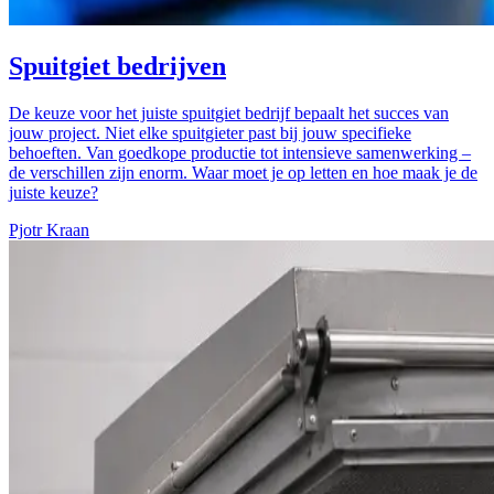
Spuitgiet bedrijven
De keuze voor het juiste spuitgiet bedrijf bepaalt het succes van
jouw project. Niet elke spuitgieter past bij jouw specifieke
behoeften. Van goedkope productie tot intensieve samenwerking –
de verschillen zijn enorm. Waar moet je op letten en hoe maak je de
juiste keuze?
Pjotr Kraan