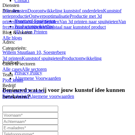
Contact
Diensten
Alle diensten
Doorontwikkeling kunststof onderdelen
Kunststof
Diensten
serieproductie
Ontwerpoptimalisatie
Productie met 3d
Kunststof Spuitgieten
printen
Productieroute bepalen
Van 3d printen naar spuitgieten
Van
Productontwikkeling
frezen naar spuitgieten
Van staal naar kunststof product
3D Laten Printen
Blog & content
Alle blogs
Adres:
Categorieën:
Willem Stuutlaan
10
,
Soesterberg
3d printen
Kunststof spuitgieten
Productontwikkeling
Juridisch:
Cases & sectoren
Alle cases
Alle sectoren
Privacy Policy
Team
Algemene Voorwaarden
Pjotr kraan
Bedrijf
Benieuwd wat wij voor
jouw
kunstof
idee
kunnen
Over ons
FAQ
Contact
betekenen?
Privacybeleid
Algemene voorwaarden