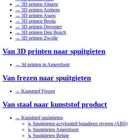
→
3D printen Almere
→
3D printen Arnhem
→
3D printen Assen
→
3D printen Breda
→
3D printen Deventer
→
3D printen Den Bosch
→
3D printen Zwolle
Van 3D printen naar spuitgieten
→
3d printen in Amersfoort
Van frezen naar spuitgieten
→
Kunststof Frezen
Van staal naar kunststof product
→
Kunststof spuitgieten
↳
Spuitgieten acrylonitril butadieen styreen (ABS)
↳
Spuitgieten Amersfoort
↳
Spuitgieten Belgie