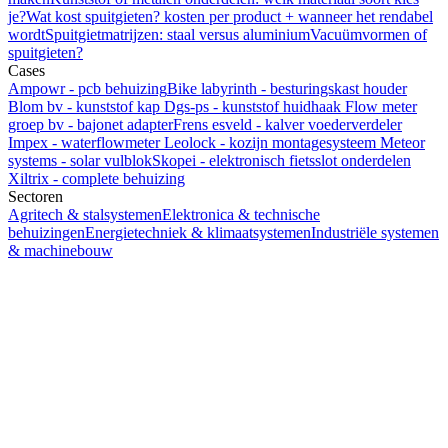
je?
Wat kost spuitgieten? kosten per product + wanneer het rendabel
wordt
Spuitgietmatrijzen: staal versus aluminium
Vacuümvormen of
spuitgieten?
Cases
Ampowr - pcb behuizing
Bike labyrinth - besturingskast houder
Blom bv - kunststof kap
Dgs-ps - kunststof huidhaak
Flow meter
groep bv - bajonet adapter
Frens esveld - kalver voederverdeler
Impex - waterflowmeter
Leolock - kozijn montagesysteem
Meteor
systems - solar vulblok
Skopei - elektronisch fietsslot onderdelen
Xiltrix - complete behuizing
Sectoren
Agritech & stalsystemen
Elektronica & technische
behuizingen
Energietechniek & klimaatsystemen
Industriële systemen
& machinebouw