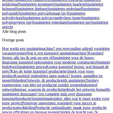
gelderland
Spuitgieten groningen
Spuitgieten haarlem
Spuitgieten
helmond
Spuitgieten limburg
Spuitgieten nederland
Spuitgieten
polyamide
Spuitgieten polycarbonaat (pc)
Spuitgieten
polyethyleen
Spuitgieten polyoxymethyleen (pom)
Spuitgieten
polypropyleen (pp)
Spuitgieten rotterdam
Spuitgieten tpe
Spuitgieten
utrecht
Alle blog posts
Overige posts
Hoe werkt een spuitgietmachine? een eenvoudige uitleg
6 voordelen
vacuumvormen
Wat is een kunststof spuitgietmachine?
Kunststof
frezen: alle ins & outs op een rij
Spuitgieten voor de bouw:
duurzame kunststof oplossingen voor moderne constructies
Spuitgiet
bedrijven
Spuitgieten proces
Kosten kunststof frezen: wat bepaalt de
prijs?
Kies de juiste kunststof productietechniek voor jouw
product
Kunststof onderdelen laten maken? kosten, aantallen en
mogelijkheden
Ontwerp- & productiegids spuitgieten
Turnkey
engineering: van idee tot productie zonder zorgen
Industrieel
ontwerpbureau: waarom de productiemethode het ontwerp bepaalt
Is
spuitgieten duurzaam? een complete gids over duurzame
kunststofproductie
Spuitgietmaterialen: alles wat je moet weten voor
jouw project
Prototype ontwerpen: essentieel voor succes in
productontwikkeling
Productie optimalisatie: maak jouw productie
proces efficiënter en bespaar kosten
Ontdek de kracht van 2k