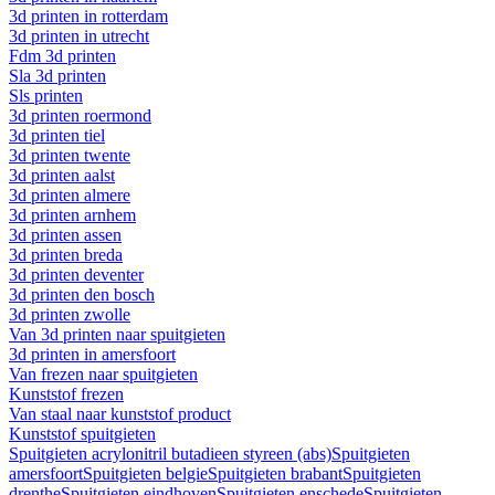
3d printen in rotterdam
3d printen in utrecht
Fdm 3d printen
Sla 3d printen
Sls printen
3d printen roermond
3d printen tiel
3d printen twente
3d printen aalst
3d printen almere
3d printen arnhem
3d printen assen
3d printen breda
3d printen deventer
3d printen den bosch
3d printen zwolle
Van 3d printen naar spuitgieten
3d printen in amersfoort
Van frezen naar spuitgieten
Kunststof frezen
Van staal naar kunststof product
Kunststof spuitgieten
Spuitgieten acrylonitril butadieen styreen (abs)
Spuitgieten
amersfoort
Spuitgieten belgie
Spuitgieten brabant
Spuitgieten
drenthe
Spuitgieten eindhoven
Spuitgieten enschede
Spuitgieten