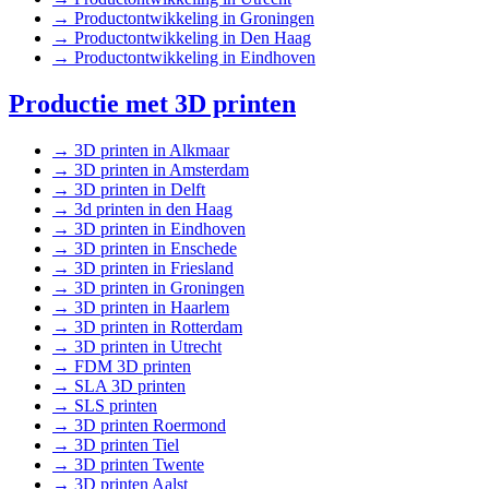
→
Productontwikkeling in Groningen
→
Productontwikkeling in Den Haag
→
Productontwikkeling in Eindhoven
Productie met 3D printen
→
3D printen in Alkmaar
→
3D printen in Amsterdam
→
3D printen in Delft
→
3d printen in den Haag
→
3D printen in Eindhoven
→
3D printen in Enschede
→
3D printen in Friesland
→
3D printen in Groningen
→
3D printen in Haarlem
→
3D printen in Rotterdam
→
3D printen in Utrecht
→
FDM 3D printen
→
SLA 3D printen
→
SLS printen
→
3D printen Roermond
→
3D printen Tiel
→
3D printen Twente
→
3D printen Aalst