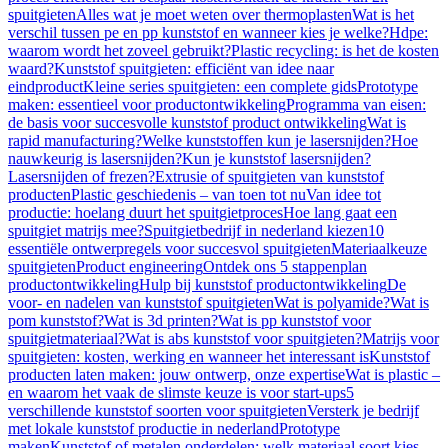
spuitgieten
Alles wat je moet weten over thermoplasten
Wat is het
verschil tussen pe en pp kunststof en wanneer kies je welke?
Hdpe:
waarom wordt het zoveel gebruikt?
Plastic recycling: is het de kosten
waard?
Kunststof spuitgieten: efficiënt van idee naar
eindproduct
Kleine series spuitgieten: een complete gids
Prototype
maken: essentieel voor productontwikkeling
Programma van eisen:
de basis voor succesvolle kunststof product ontwikkeling
Wat is
rapid manufacturing?
Welke kunststoffen kun je lasersnijden?
Hoe
nauwkeurig is lasersnijden?
Kun je kunststof lasersnijden?
Lasersnijden of frezen?
Extrusie of spuitgieten van kunststof
producten
Plastic geschiedenis – van toen tot nu
Van idee tot
productie: hoelang duurt het spuitgietproces
Hoe lang gaat een
spuitgiet matrijs mee?
Spuitgietbedrijf in nederland kiezen
10
essentiële ontwerpregels voor succesvol spuitgieten
Materiaalkeuze
spuitgieten
Product engineering
Ontdek ons 5 stappenplan
productontwikkeling
Hulp bij kunststof productontwikkeling
De
voor- en nadelen van kunststof spuitgieten
Wat is polyamide?
Wat is
pom kunststof?
Wat is 3d printen?
Wat is pp kunststof voor
spuitgietmateriaal?
Wat is abs kunststof voor spuitgieten?
Matrijs voor
spuitgieten: kosten, werking en wanneer het interessant is
Kunststof
producten laten maken: jouw ontwerp, onze expertise
Wat is plastic –
en waarom het vaak de slimste keuze is voor start-ups
5
verschillende kunststof soorten voor spuitgieten
Versterk je bedrijf
met lokale kunststof productie in nederland
Prototype
maken
Kunststof of metalen onderdelen: welk materiaal soort kies