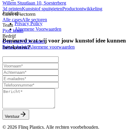
Willem Stuutlaan
10
,
Soesterberg
3d printen
Kunststof spuitgieten
Productontwikkeling
Juridisch:
Cases & sectoren
Alle cases
Alle sectoren
Privacy Policy
Team
Algemene Voorwaarden
Pjotr kraan
Bedrijf
Benieuwd wat wij voor
jouw
kunstof
idee
kunnen
Over ons
FAQ
Contact
betekenen?
Privacybeleid
Algemene voorwaarden
Verstuur
©
2026
Flinq Plastics. Alle rechten voorbehouden.