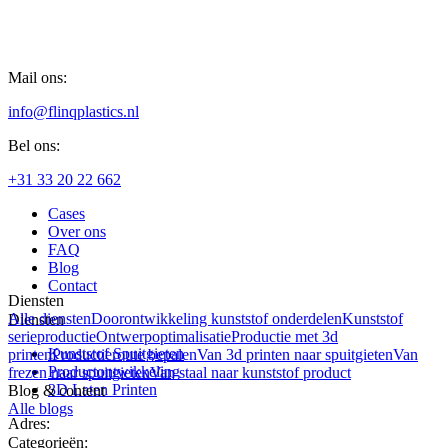
Mail ons:
info@flinqplastics.nl
Bel ons:
+31 33 20 22 662
Cases
Over ons
FAQ
Blog
Contact
Diensten
Alle diensten
Doorontwikkeling kunststof onderdelen
Kunststof
Diensten
serieproductie
Ontwerpoptimalisatie
Productie met 3d
Kunststof Spuitgieten
printen
Productieroute bepalen
Van 3d printen naar spuitgieten
Van
Productontwikkeling
frezen naar spuitgieten
Van staal naar kunststof product
3D Laten Printen
Blog & content
Alle blogs
Adres:
Categorieën: