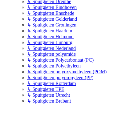
↳
Spuitgieten Drenthe
↳
Spuitgieten Eindhoven
↳
Spuitgieten Enschede
↳
Spuitgieten Gelderland
↳
Spuitgieten Groningen
↳
Spuitgieten Haarlem
↳
Spuitgieten Helmond
↳
Spuitgieten Limburg
↳
Spuitgieten Nederland
↳
Spuitgieten polyamide
↳
Spuitgieten Polycarbonaat (PC)
↳
Spuitgieten Polyethyleen
↳
Spuitgieten polyoxymethyleen (POM)
↳
Spuitgieten polypropyleen (PP)
↳
Spuitgieten Rotterdam
↳
Spuitgieten TPE
↳
Spuitgieten Utrecht
↳
Spuitgieten Brabant