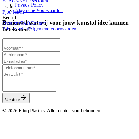
Alle cases
Alle sectoren
Privacy Policy
Team
Algemene Voorwaarden
Pjotr kraan
Bedrijf
Benieuwd wat wij voor
jouw
kunstof
idee
kunnen
Over ons
FAQ
Contact
betekenen?
Privacybeleid
Algemene voorwaarden
Verstuur
©
2026
Flinq Plastics. Alle rechten voorbehouden.