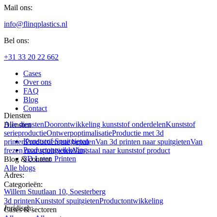
Mail ons:
info@flinqplastics.nl
Bel ons:
+31 33 20 22 662
Cases
Over ons
FAQ
Blog
Contact
Diensten
Alle diensten
Doorontwikkeling kunststof onderdelen
Kunststof
Diensten
serieproductie
Ontwerpoptimalisatie
Productie met 3d
Kunststof Spuitgieten
printen
Productieroute bepalen
Van 3d printen naar spuitgieten
Van
Productontwikkeling
frezen naar spuitgieten
Van staal naar kunststof product
3D Laten Printen
Blog & content
Alle blogs
Adres:
Categorieën:
Willem Stuutlaan
10
,
Soesterberg
3d printen
Kunststof spuitgieten
Productontwikkeling
Juridisch:
Cases & sectoren