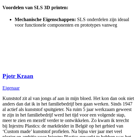
Voordelen van SLS 3D printen:
Mechanische Eigenschappen:
SLS onderdelen zijn ideaal
voor functionele componenten en prototypes vanweg
Pjotr Kraan
Eigenaar
Kunststof zit al van jongs af aan in mijn bloed. Het kon dan ook niet
anders dan dat ik in het familiebedrijf ben gaan werken. Sinds 1947
al actief als kunststof spuitgieter. Na ruim 5 jaar werkzaam geweest
te zijn in het familiebedrijf werd het tijd voor een volgende stap,
meer te zien en mezelf verder te ontwikkelen. Zo kwam ik terecht
bij Injextru Plastics: de marktleider in België op het gebied van
‘Custom made’ kunststof profielen. Na bijna vier jaar met veel
plezier en ambitie voor Injextru Plastics gewerkt te hebben was het