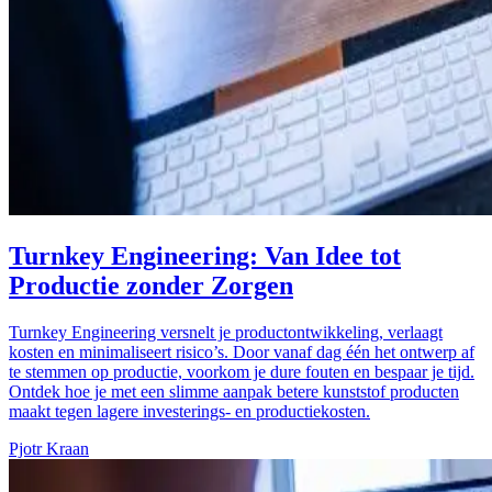
Turnkey Engineering: Van Idee tot
Productie zonder Zorgen
Turnkey Engineering versnelt je productontwikkeling, verlaagt
kosten en minimaliseert risico’s. Door vanaf dag één het ontwerp af
te stemmen op productie, voorkom je dure fouten en bespaar je tijd.
Ontdek hoe je met een slimme aanpak betere kunststof producten
maakt tegen lagere investerings- en productiekosten.
Pjotr Kraan