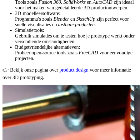
Tools zoals
Fusion 360
,
SolidWorks
en
AutoCAD
zijn ideaal
voor het maken van gedetailleerde 3D productontwerpen.
3D-modelleersoftware:
Programma’s zoals
Blender
en
SketchUp
zijn perfect voor
snelle visualisaties en
tastbare producten
.
Simulatietools:
Gebruik simulaties om te testen hoe je prototype werkt onder
verschillende omstandigheden.
Budgetvriendelijke alternatieven:
Probeer open-source tools zoals
FreeCAD
voor eenvoudige
projecten.
👉 Bekijk onze pagina over
product design
voor meer informatie
over 3D prototyping.